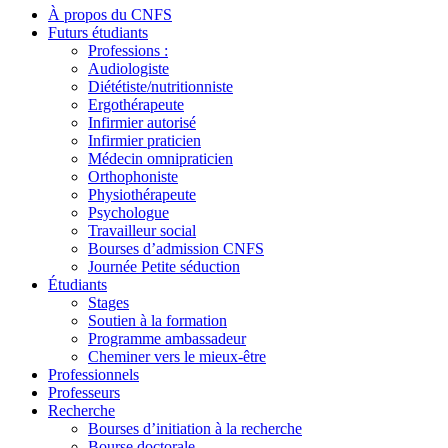
À propos du CNFS
Futurs étudiants
Professions :
Audiologiste
Diététiste/nutritionniste
Ergothérapeute
Infirmier autorisé
Infirmier praticien
Médecin omnipraticien
Orthophoniste
Physiothérapeute
Psychologue
Travailleur social
Bourses d’admission CNFS
Journée Petite séduction
Étudiants
Stages
Soutien à la formation
Programme ambassadeur
Cheminer vers le mieux-être
Professionnels
Professeurs
Recherche
Bourses d’initiation à la recherche
Bourse doctorale