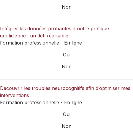
Non
Intégrer les données probantes à notre pratique
quotidienne : un défi réalisable
Formation professionnelle - En ligne
Oui
Non
Découvrir les troubles neurocognitifs afin d’optimiser mes
interventions
Formation professionnelle - En ligne
Oui
Non