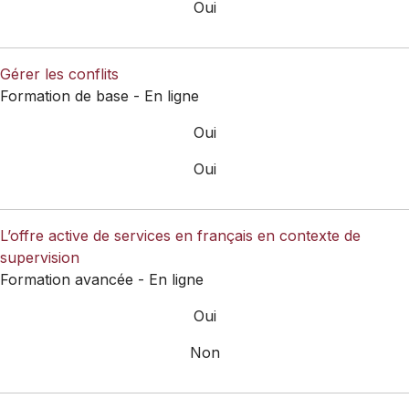
Oui
Gérer les conflits
Formation de base - En ligne
Oui
Oui
L’offre active de services en français en contexte de
supervision
Formation avancée - En ligne
Oui
Non