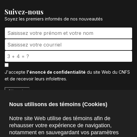
Suivez-nous
Soyez les premiers informés de nos nouveautés
J'accepte
l'énoncé de confidentialité
du site Web du CNFS
et de recevoir leurs infolettres.
S'inscrire
Nous utilisons des témoins (Cookies)
Notre site Web utilise des témoins afin de
rehausser votre expérience de navigation,
notamment en sauvegardant vos paramètres