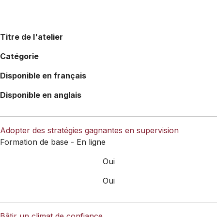
Titre de l'atelier
Catégorie
Disponible en français
Disponible en anglais
Adopter des stratégies gagnantes en supervision
Formation de base - En ligne
Oui
Oui
Bâtir un climat de confiance